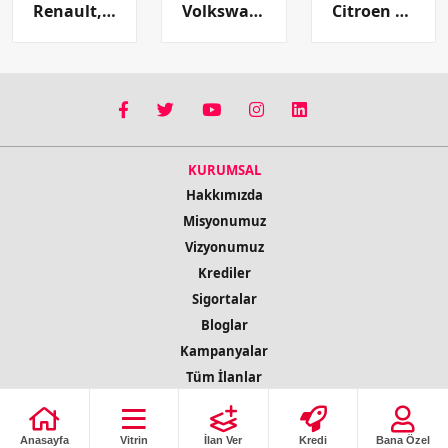
Renault, fabrika çıkışlı ikinci el otomobil satacak
Volkswagen ID. Buzz'ın Seri Üretimine Başlandı
Citroen Modellerinde Nisan Ayı Fırsatları Devam Ediyor
KURUMSAL
Hakkımızda
Misyonumuz
Vizyonumuz
Krediler
Sigortalar
Bloglar
Kampanyalar
Tüm İlanlar
İletişim Bilgileri
Anasayfa
Vitrin
İlan Ver
Kredi
Bana Özel
© 2022 Copyright Tüm Hakları Saklıdır
ilobs