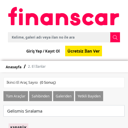
Ücretsiz İlan Ver
Giriş Yap /
Kayıt Ol
2. El İlanlar
Anasayfa
İkinci El Araç Sayısı
(
0
Sonuç)
Tüm Araçlar
Sahibinden
Galeriden
Yetkili Bayiden
KARABÜK