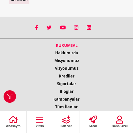
KURUMSAL
Hakkımızda
Misyonumuz
Vizyonumuz
Krediler
Sigortalar
Bloglar
Kampanyalar
Tüm İlanlar
İletişim Bilgileri
Anasayfa
Vitrin
İlan Ver
Kredi
Bana Özel
© 2022 Copyright Tüm Hakları Saklıdır
ilobs