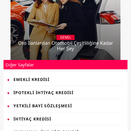
GENEL
Oto İlanlardan Otomobil Çeşitliliğine Kadar
Her Şey
Diğer Sayfalar
EMEKLI KREDISI
İPOTEKLI İHTIYAÇ KREDISI
YETKILI BAYI SÖZLEŞMESI
İHTIYAÇ KREDISI