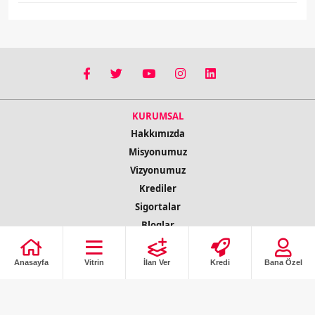
KURUMSAL
Hakkımızda
Misyonumuz
Vizyonumuz
Krediler
Sigortalar
Bloglar
Kampanyalar
Tüm İlanlar
Anasayfa
Vitrin
İlan Ver
Kredi
Bana Özel
İletişim Bilgileri
© 2022 Copyright Tüm Hakları Saklıdır
ilobs