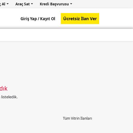
ç Al
Araç Sat
Kredi Başvurusu
Ücretsiz İlan Ver
Giriş Yap /
Kayıt Ol
dık
isteledik.
Tüm Vitrin İlanları