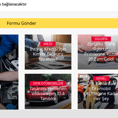
n Sağlanacaktır
Formu Gönder
SIGORTA
Zorunlu Trafik
KREDI
İhtiyaç Kredisi İçin
Sigortası
Kimler Başvuru
Primlerine Yüzd
Yapabilir?
20 Zam Geldi
GENEL
n
Oto İlanlardan
SIFIR OTOMOBILLER
Tasarımı Yenilenen
Otomobil
Volkswagen ID.4
Çeşitliliğine Kada
Tanıtıldı
Her Şey