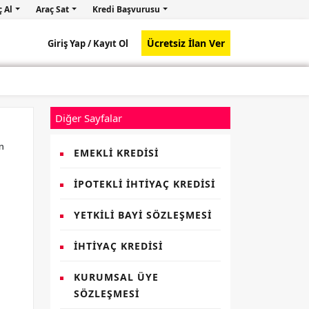
ç Al
Araç Sat
Kredi Başvurusu
Ücretsiz İlan Ver
Giriş Yap /
Kayıt Ol
Diğer Sayfalar
n
EMEKLI KREDISI
İPOTEKLI İHTIYAÇ KREDISI
YETKILI BAYI SÖZLEŞMESI
İHTIYAÇ KREDISI
KURUMSAL ÜYE
SÖZLEŞMESI