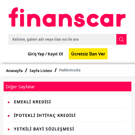
Ücretsiz İlan Ver
Giriş Yap /
Kayıt Ol
Hakkımızda
Anasayfa
Sayfa Listesi
Diğer Sayfalar
EMEKLI KREDISI
İPOTEKLI İHTIYAÇ KREDISI
YETKILI BAYI SÖZLEŞMESI