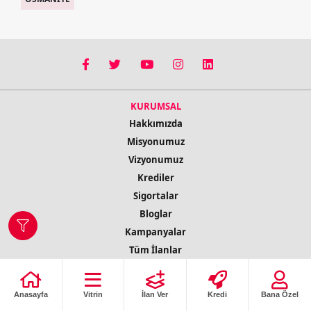
KURUMSAL
Hakkımızda
Misyonumuz
Vizyonumuz
Krediler
Sigortalar
Bloglar
Kampanyalar
Tüm İlanlar
İletişim Bilgileri
Anasayfa
Vitrin
İlan Ver
Kredi
Bana Özel
© 2022 Copyright Tüm Hakları Saklıdır
ilobs