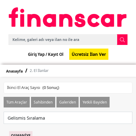
Ücretsiz İlan Ver
Giriş Yap /
Kayıt Ol
2. El İlanlar
Anasayfa
İkinci El Araç Sayısı
(
0
Sonuç)
Tüm Araçlar
Sahibinden
Galeriden
Yetkili Bayiden
OSMANİYE