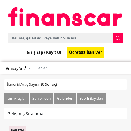
Ücretsiz İlan Ver
Giriş Yap /
Kayıt Ol
2. El İlanlar
Anasayfa
İkinci El Araç Sayısı
(
0
Sonuç)
Tüm Araçlar
Sahibinden
Galeriden
Yetkili Bayiden
BARTIN