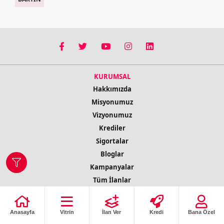
KURUMSAL
Hakkımızda
Misyonumuz
Vizyonumuz
Krediler
Sigortalar
Bloglar
Kampanyalar
Tüm İlanlar
İletişim Bilgileri
Anasayfa
Vitrin
İlan Ver
Kredi
Bana Özel
© 2022 Copyright Tüm Hakları Saklıdır
ilobs