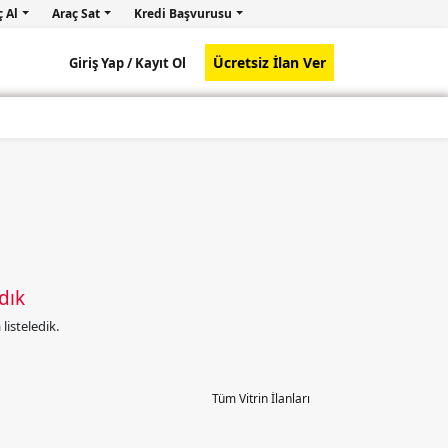
ç Al
Araç Sat
Kredi Başvurusu
Ücretsiz İlan Ver
Giriş Yap /
Kayıt Ol
dık
isteledik.
Tüm Vitrin İlanları