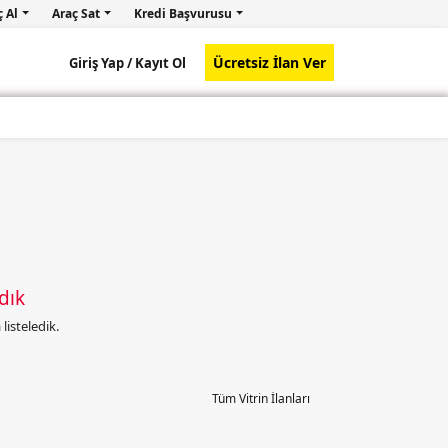
ç Al
Araç Sat
Kredi Başvurusu
Ücretsiz İlan Ver
Giriş Yap /
Kayıt Ol
dık
isteledik.
Tüm Vitrin İlanları