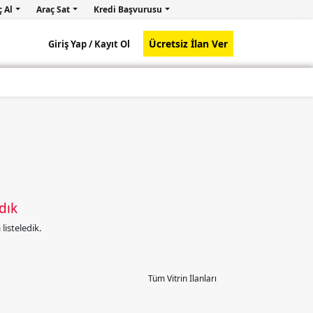
ç Al
Araç Sat
Kredi Başvurusu
Ücretsiz İlan Ver
Giriş Yap /
Kayıt Ol
dık
isteledik.
Tüm Vitrin İlanları