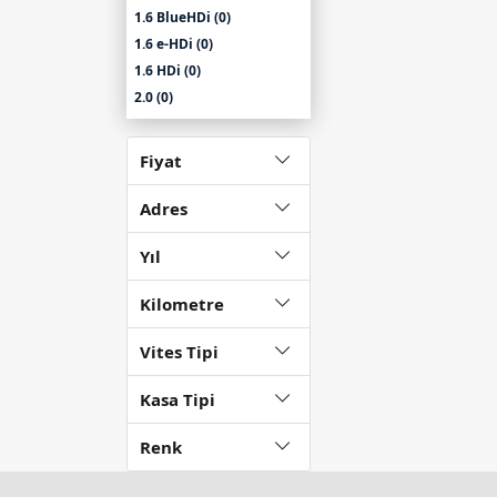
1.6 BlueHDi (0)
1.6 e-HDi (0)
1.6 HDi (0)
2.0 (0)
2.0 HDi (0)
C4 Grand Picasso (0)
Fiyat
C4 Picasso (0)
C5 (0)
Adres
C6 (0)
Yıl
C8 (0)
C-Elysée (1)
Kilometre
Saxo (0)
Xsara (0)
Vites Tipi
Picasso 1.6 (0)
Picasso 2.0 (0)
Kasa Tipi
XM (0)
ZX (0)
Renk