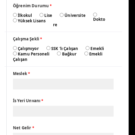
Öğrenim Durumu
*
İlkokul
Lise
Üniversite
Dokto
Yüksek Lisans
re
Çalışma Şekli
*
Çalışmıyor
SSK 'lı Çalışan
Emekli
Kamu Personeli
Bağkur
Emekli
Çalışan
Meslek
*
İs Yeri Unvanı
*
Net Gelir
*