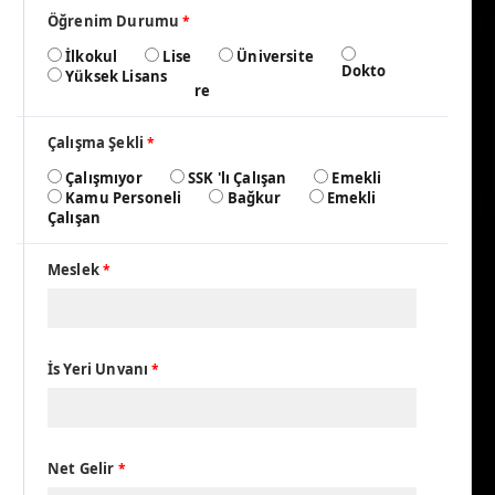
Öğrenim Durumu
*
İlkokul
Lise
Üniversite
Dokto
Yüksek Lisans
re
Çalışma Şekli
*
Çalışmıyor
SSK 'lı Çalışan
Emekli
Kamu Personeli
Bağkur
Emekli
Çalışan
Meslek
*
İs Yeri Unvanı
*
Net Gelir
*